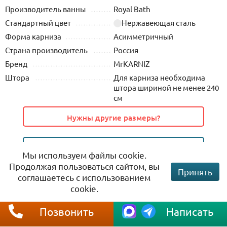
Производитель ванны
Royal Bath
Стандартный цвет
Нержавеющая сталь
Форма карниза
Асимметричный
Страна производитель
Россия
Бренд
MrKARNIZ
Штора
Для карниза необходима
штора шириной не менее 240
см
Нужны другие размеры?
Все Карнизы для ванной Royal Bath
Мы используем файлы cookie.
Продолжая пользоваться сайтом, вы
Принять
соглашаетесь с использованием
cookie.
Обзор
Позвонить
Написать
Оплата