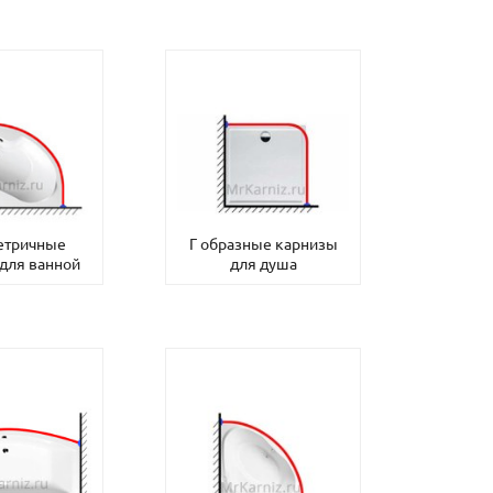
етричные
Г образные карнизы
для ванной
для душа