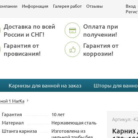
компании
Информация
Галерея работ
Отзывы
Вход
Регис
Доставка по всей
Оплата при
России и СНГ!
получении!
Гарантия от
Гарантия от
провисания!
коррозии!
Карнизы для ванной на заказ
Шторы для ванно
ной 1 MarKa
Гарантия
10 лет
Артикул:
-K
Материал
Нержавеющая сталь
Карниз 
Штанга карниза
Изготовлена из
цельной трубы без