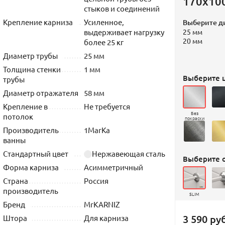
170х10
стыков и соединений
Крепление карниза
Усиленное,
Выберите д
выдерживает нагрузку
25 мм
20 мм
более 25 кг
Диаметр трубы
25 мм
Толщина стенки
1 мм
Выберите ц
трубы
Диаметр отражателя
58 мм
Крепление в
Не требуется
Без
потолок
покраски
Производитель
1MarKa
ванны
Стандартный цвет
Нержавеющая сталь
Выберите 
Форма карниза
Асимметричный
Страна
Россия
производитель
SLIM
Бренд
MrKARNIZ
3 590 руб
Штора
Для карниза