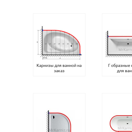
Карнизы для ванной на
Г образные
заказ
для ва