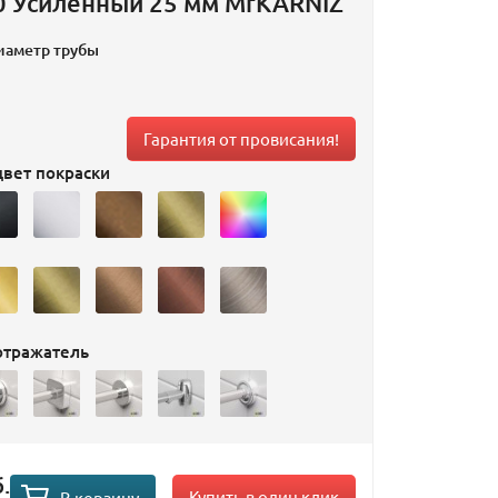
0 Усиленный 25 мм MrKARNIZ
иаметр трубы
Гарантия от провисания!
вет покраски
отражатель
.
Купить в один клик
В корзину