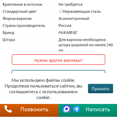
Крепление в потолок
Не требуется
Стандартный цвет
Нержавеющая сталь
Форма карниза
Асимметричный
Страна производитель
Россия
Бренд
MrKARNIZ
Штора
Для карниза необходима
штора шириной не менее 240
см
Нужны другие размеры?
Все Дуги для ванной
Мы используем файлы cookie.
Продолжая пользоваться сайтом, вы
Принять
соглашаетесь с использованием
cookie.
Обзор
Позвонить
Написать
Оплата