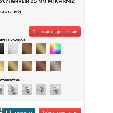
 Усиленный 25 мм MrKARNIZ
иаметр трубы
Гарантия от провисания!
вет покраски
отражатель
.
Купить в один клик
В корзину