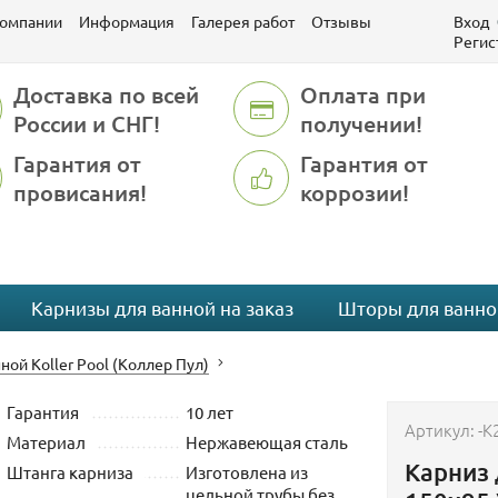
компании
Информация
Галерея работ
Отзывы
Вход
Регис
Доставка по всей
Оплата при
России и СНГ!
получении!
Гарантия от
Гарантия от
провисания!
коррозии!
Карнизы для ванной на заказ
Шторы для ванно
ной Koller Pool (Коллер Пул)
Гарантия
10 лет
Артикул:
-K
Материал
Нержавеющая сталь
Карниз 
Штанга карниза
Изготовлена из
цельной трубы без