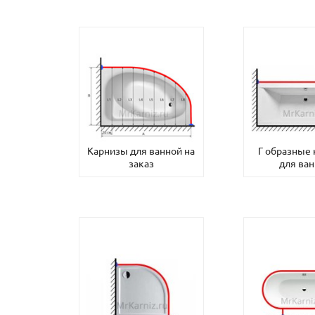
Карнизы для ванной на
Г образные
заказ
для ва