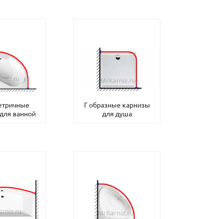
етричные
Г образные карнизы
для ванной
для душа