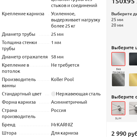
150х95
стыков и соединений
Крепление карниза
Усиленное,
Выберите д
выдерживает нагрузку
25 мм
20 мм
более 25 кг
Диаметр трубы
25 мм
Толщина стенки
1 мм
Выберите ц
трубы
Диаметр отражателя
58 мм
Крепление в
Не требуется
Без
потолок
покраски
Производитель
Koller Pool
ванны
Стандартный цвет
Нержавеющая сталь
Выберите 
Форма карниза
Асимметричный
Страна
Россия
производитель
SLIM
Бренд
MrKARNIZ
2 990 руб
Штора
Для карниза