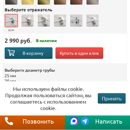
Выберите отражатель
SLIM
2 990 руб.
В наличии
Купить в один клик
В корзину
Выберите диаметр трубы
25 мм
20 мм
Мы используем файлы cookie.
Гарантия от провисания!
Продолжая пользоваться сайтом, вы
Принять
соглашаетесь с использованием
cookie.
Гарантия
10 лет
Материал
Нержавеющая сталь
Позвонить
Написать
Штанга карниза
Изготовлена из цельной
трубы без стыков и