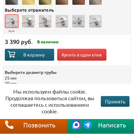
Выберите отражатель
SLIM
3 390 руб.
В наличии
Купить в один клик
В корзину
Выберите диаметр трубы
25 мм
20 мм
Мы используем файлы cookie.
Гарантия от провисания!
Продолжая пользоваться сайтом, вы
Принять
соглашаетесь с использованием
cookie.
Гарантия
10 лет
Материал
Нержавеющая сталь
Позвонить
Написать
Штанга карниза
Изготовлена из цельной
трубы без стыков и