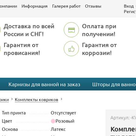
компании
Информация
Галерея работ
Отзывы
Вход
Регис
Доставка по всей
Оплата при
России и СНГ!
получении!
Гарантия от
Гарантия от
провисания!
коррозии!
Карнизы для ванной на заказ
Шторы для ванно
рики
Комплекты ковриков
Тип принта
Отсутствует
Артикул:
-K
Цвет
Розовый
Комплек
Основа
Латекс