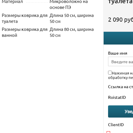
туалет
Материал
Микроволокно на
основе ПЭ
Размеры коврика для
Длина 50 см, ширина
2 090 руб
туалета
50 см
Размеры коврика для
Длина 80 см, ширина
ванной
50 см
Ваше имя
Нажимая на
обработку п
Ссылка на с
RoistatID
Уве
ClientID