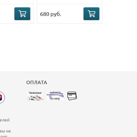
680 руб.
ОПЛАТА
телей
 вы не
воих