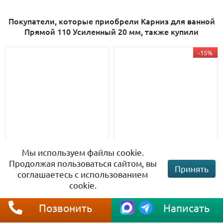
Покупатели, которые приобрели Карниз для ванной
Прямой 110 Усиленный 20 мм, также купили
-15%
Мы используем файлы cookie.
Кольца для штор Rings
Кольца для штор Lokee
White 12 шт.
black
Продолжая пользоваться сайтом, вы
Принять
соглашаетесь с использованием
cookie.
В наличии
В наличии
Позвонить
Написать
340 руб.
720 руб.
290 руб.