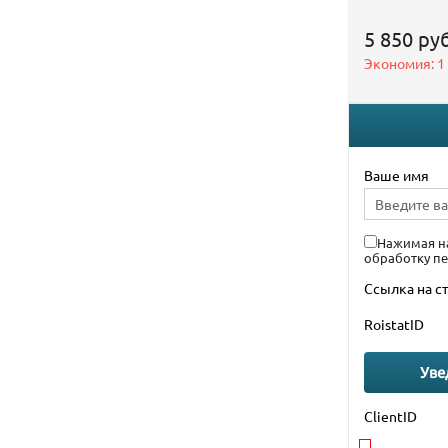
5 850 руб
Экономия:
1
Ваше имя
Нажимая на
обработку п
Ссылка на с
RoistatID
Уве
ClientID