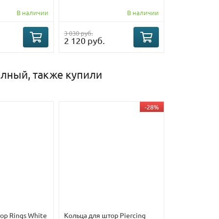
В наличии
В наличии
3 030 руб.
2 120 руб.
елный, также купили
-28%
ор Rings White
Кольца для штор Piercing