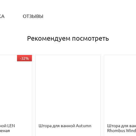
КА
ОТЗЫВЫ
Рекомендуем посмотреть
-32%
ной LEN
Штора для ванной Autumn
Штора для ва
леная
Rhombus Wind