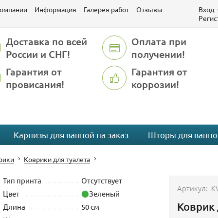
компании
Информация
Галерея работ
Отзывы
Вход
Регис
Доставка по всей
Оплата при
России и СНГ!
получении!
Гарантия от
Гарантия от
провисания!
коррозии!
Карнизы для ванной на заказ
Шторы для ванно
рики
Коврики для туалета
Тип принта
Отсутствует
Артикул:
-K
Цвет
Зеленый
Коврик 
Длина
50 см