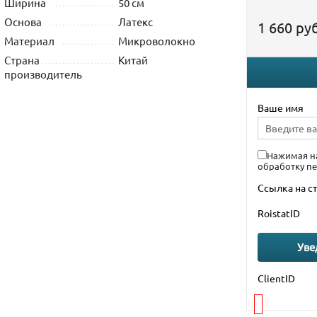
Ширина
50 см
Основа
Латекс
1 660 руб
Материал
Микроволокно
Страна
Китай
производитель
Ваше имя
Нажимая на
обработку п
Ссылка на с
RoistatID
Уве
ClientID